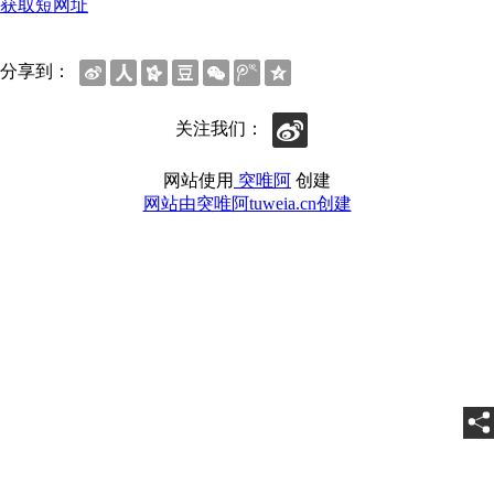
获取短网址
分享到：
关注我们：
网站使用
突唯阿
创建
网站由突唯阿tuweia.cn创建