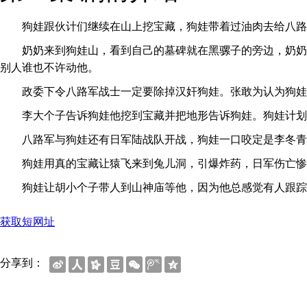
狗娃跟伙计们继续在山上挖宝藏，狗娃带着过油肉去给八路军
奶奶来到狗娃山，看到自己的墓碑就在黑骡子的旁边，奶奶越
别人谁也不许动他。
政委下令八路军战士一定要除掉汉奸狗娃。张敢为认为狗娃的
李大个子告诉狗娃他挖到宝藏并把地形告诉狗娃。狗娃计划把
八路军与狗娃还有日军陆战队开战，狗娃一口咬定是李冬青要
狗娃用真的宝藏让猿飞来到兔儿洞，引爆炸药，日军伤亡惨
狗娃让胡小个子带人到山神庙等他，因为他总感觉有人跟踪
获取短网址
分享到：