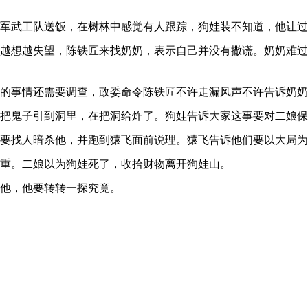
武工队送饭，在树林中感觉有人跟踪，狗娃装不知道，他让过
想越失望，陈铁匠来找奶奶，表示自己并没有撒谎。奶奶难过
事情还需要调查，政委命令陈铁匠不许走漏风声不许告诉奶奶
鬼子引到洞里，在把洞给炸了。狗娃告诉大家这事要对二娘保
找人暗杀他，并跑到猿飞面前说理。猿飞告诉他们要以大局为
重。二娘以为狗娃死了，收拾财物离开狗娃山。
他，他要转转一探究竟。