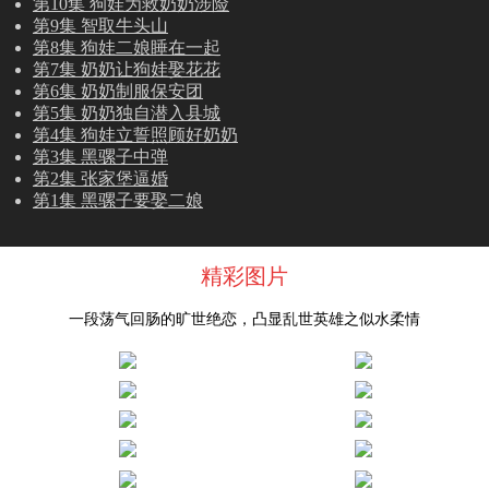
第10集 狗娃为救奶奶涉险
第9集 智取牛头山
第8集 狗娃二娘睡在一起
第7集 奶奶让狗娃娶花花
第6集 奶奶制服保安团
第5集 奶奶独自潜入县城
第4集 狗娃立誓照顾好奶奶
第3集 黑骡子中弹
第2集 张家堡逼婚
第1集 黑骡子要娶二娘
精彩图片
一段荡气回肠的旷世绝恋，凸显乱世英雄之似水柔情