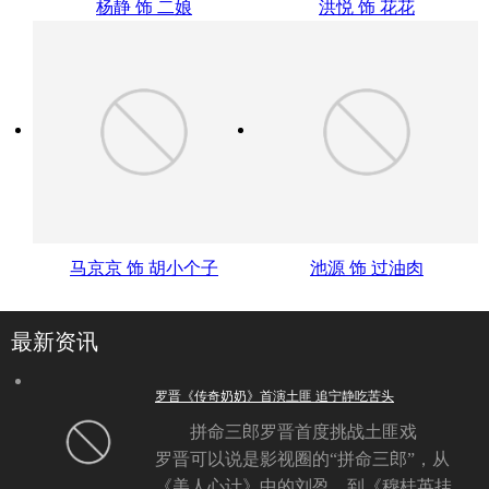
杨静 饰 二娘
洪悦 饰 花花
马京京 饰 胡小个子
池源 饰 过油肉
最新资讯
罗晋《传奇奶奶》首演土匪 追宁静吃苦头
拼命三郎罗晋首度挑战土匪戏
罗晋可以说是影视圈的“拼命三郎”，从
《美人心计》中的刘盈，到《穆桂英挂