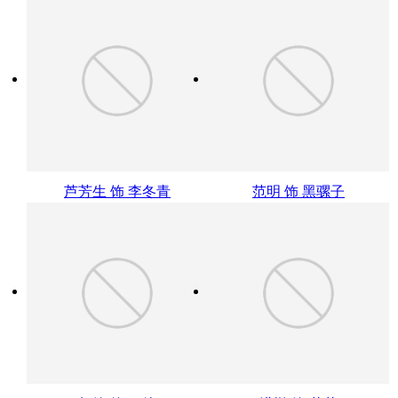
芦芳生 饰 李冬青
范明 饰 黑骡子