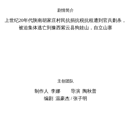
剧情简介
上世纪20年代陕南胡家庄村民抗捐抗税抗租遭到官兵剿杀，
被迫集体逃亡到豫西紫云县狗娃山，自立山寨
主创团队
制作人 李娜 导演 陶秋普
编剧 温豪杰 / 张子明