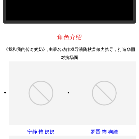
角色介绍
《我和我的传奇奶奶》,由著名动作戏导演陶秋普倾力执导，打造华丽
对抗场面
宁静 饰 奶奶
罗晋 饰 狗娃